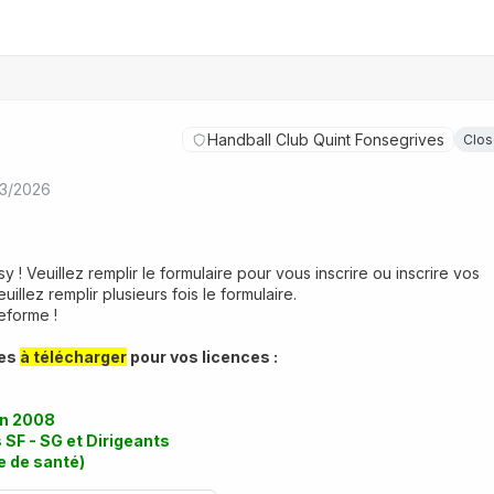
Handball Club Quint Fonsegrives
Clo
03/2026
y ! Veuillez remplir le formulaire pour vous inscrire ou inscrire vos 
uillez remplir plusieurs fois le formulaire.
eforme !
es 
à télécharger
 pour vos licences :
en 2008
 SF - SG et Dirigeants
e de santé)