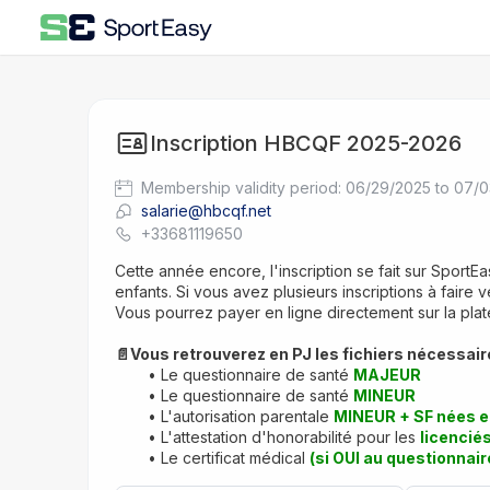
Inscription HBCQF 2025-2026
Membership validity period: 06/29/2025 to 07/
salarie@hbcqf.net
+33681119650
Cette année encore, l'inscription se fait sur SportEas
enfants. Si vous avez plusieurs inscriptions à faire ve
Vous pourrez payer en ligne directement sur la plat
📄Vous retrouverez en PJ les fichiers nécessair
Le questionnaire de santé 
MAJEUR
Le questionnaire de santé 
MINEUR
L'autorisation parentale 
MINEUR + SF nées 
L'attestation d'honorabilité pour les 
licenciés
Le certificat médical 
(si OUI au questionnair